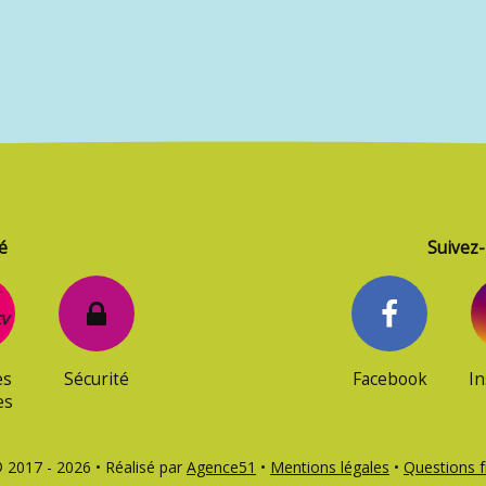
é
Suivez-
es
Sécurité
Facebook
I
es
2017 - 2026 • Réalisé par
Agence51
•
Mentions légales
•
Questions 