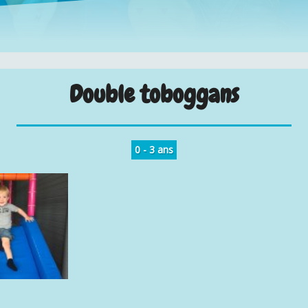
Double toboggans
0 - 3 ans