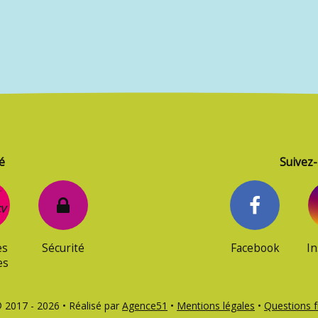
é
Suivez-
es
Sécurité
Facebook
I
es
2017 - 2026 • Réalisé par
Agence51
•
Mentions légales
•
Questions 